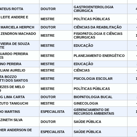
GASTROENTEROLOGIA
ATEUS ROTTA
DOUTOR
CIRÚRGICA
LEITE ANDERE E
MESTRE
POLÍTICAS PÚBLICAS
 MARCIELA HERPICH
DOUTOR
CIÊNCIAS DA REABILITAÇÃO
 ZENDRON MACHADO
FISIOPATOLOGIA E CIÊNCIAS
MESTRE
CIRURGICAS
VIEIRA DE SOUZA
MESTRE
EDUCAÇÃO
TE
DUARDO PEREIRA
MESTRE
PLANEJAMENTO ENERGÉTICO
ES
INO PEREIRA
MESTRE
EDUCAÇÃO
ULIANI AURELIO
MESTRE
CIÊNCIAS
ITA BOZZO
MESTRE
PSICOLOGIA ESCOLAR
TI DOS SANTOS
NEZES DE MELO
MESTRE
POLÍTICAS PÚBLICAS
O
IG LIMA CARTA
DOUTOR
BIOPATOLOGIA BUCAL
ZUTO TANIGUCHI
MESTRE
GINECOLOGIA
GERENCIAMENTO DE
DO MARTINS
ESPECIALISTA
RECURSOS AMBIENTAIS
ZINETH SILVA
DOUTOR
SAÚDE PÚBLICA
HER ANDERSON DE
ESPECIALISTA
SAÚDE PÚBLICA