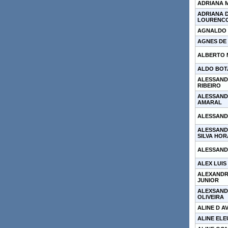
ADRIANA 
ADRIANA 
LOURENC
AGNALDO 
AGNES DE
ALBERTO 
ALDO BOT
ALESSAN
RIBEIRO
ALESSAND
AMARAL
ALESSAND
ALESSAND
SILVA HOR
ALESSANDR
ALEX LUIS
ALEXANDR
JUNIOR
ALEXSAND
OLIVEIRA
ALINE D A
ALINE EL