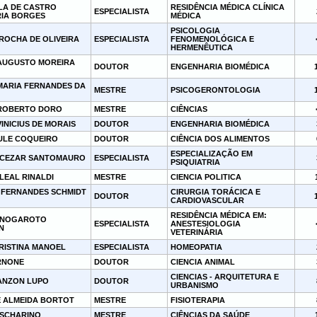
LA DE CASTRO
RESIDÊNCIA MÉDICA CLÍNICA
ESPECIALISTA
IA BORGES
MÉDICA
PSICOLOGIA
ROCHA DE OLIVEIRA
ESPECIALISTA
FENOMENOLÓGICA E
HERMENÊUTICA
AUGUSTO MOREIRA
DOUTOR
ENGENHARIA BIOMÉDICA
MARIA FERNANDES DA
MESTRE
PSICOGERONTOLOGIA
ROBERTO DORO
MESTRE
CIÊNCIAS
INICIUS DE MORAIS
DOUTOR
ENGENHARIA BIOMÉDICA
ULE COQUEIRO
DOUTOR
CIÊNCIA DOS ALIMENTOS
ESPECIALIZAÇÃO EM
 CEZAR SANTOMAURO
ESPECIALISTA
PSIQUIATRIA
LEAL RINALDI
MESTRE
CIENCIA POLITICA
 FERNANDES SCHMIDT
CIRURGIA TORÁCICA E
DOUTOR
CARDIOVASCULAR
RESIDÊNCIA MÉDICA EM:
 NOGAROTO
ESPECIALISTA
ANESTESIOLOGIA
N
VETERINÁRIA
RISTINA MANOEL
ESPECIALISTA
HOMEOPATIA
RNONE
DOUTOR
CIENCIA ANIMAL
CIENCIAS - ARQUITETURA E
ANZON LUPO
DOUTOR
URBANISMO
E ALMEIDA BORTOT
MESTRE
FISIOTERAPIA
SCHARINO
MESTRE
CIÊNCIAS DA SAÚDE