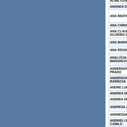
ALINE GO
AMANDA D
ANA BEATR
ANA CHRI
ANA CLAU
OLIVEIRA
ANA MARI
ANA REGIN
ANALÚCIA
MARANGO
ANDERSON
PRADO
ANDERSON
BARBOSA
ANDRE LUI
ANDREA M
ANDREA R
ANDRESA 
ANDRESSA
ANDRIELI
CAMILO