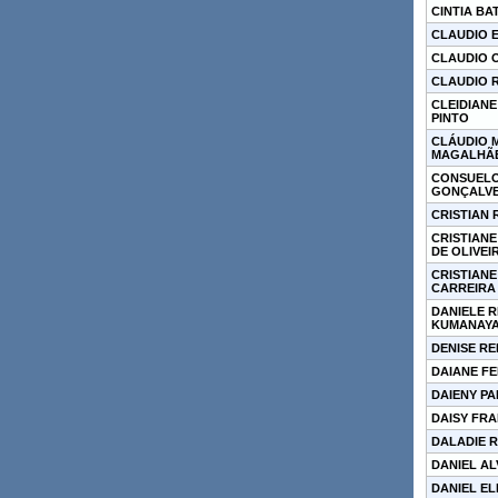
CINTIA BA
CLAUDIO 
CLAUDIO O
CLAUDIO 
CLEIDIANE
PINTO
CLÁUDIO 
MAGALHÃ
CONSUELO
GONÇALVE
CRISTIAN
CRISTIAN
DE OLIVEI
CRISTIANE
CARREIRA
DANIELE 
KUMANAY
DENISE RE
DAIANE F
DAIENY P
DAISY FRA
DALADIE 
DANIEL A
DANIEL EL