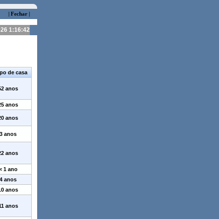
| Fechar |
026 1:16:42
po de casa
52 anos
25 anos
20 anos
3 anos
22 anos
< 1 ano
4 anos
10 anos
11 anos