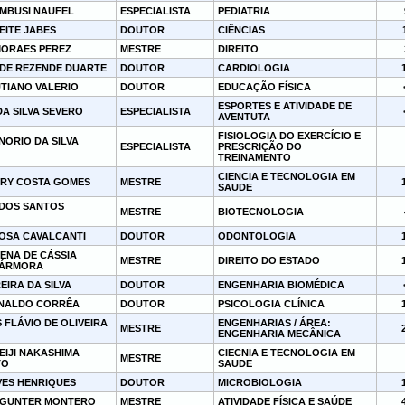
AMBUSI NAUFEL
ESPECIALISTA
PEDIATRIA
EITE JABES
DOUTOR
CIÊNCIAS
MORAES PEREZ
MESTRE
DIREITO
 DE REZENDE DUARTE
DOUTOR
CARDIOLOGIA
UTIANO VALERIO
DOUTOR
EDUCAÇÃO FÍSICA
ESPORTES E ATIVIDADE DE
A SILVA SEVERO
ESPECIALISTA
AVENTUTA
FISIOLOGIA DO EXERCÍCIO E
NORIO DA SILVA
ESPECIALISTA
PRESCRIÇÃO DO
TREINAMENTO
CIENCIA E TECNOLOGIA EM
ARY COSTA GOMES
MESTRE
SAUDE
DOS SANTOS
MESTRE
BIOTECNOLOGIA
ROSA CAVALCANTI
DOUTOR
ODONTOLOGIA
ENA DE CÁSSIA
MESTRE
DIREITO DO ESTADO
MÁRMORA
EIRA DA SILVA
DOUTOR
ENGENHARIA BIOMÉDICA
NALDO CORRÊA
DOUTOR
PSICOLOGIA CLÍNICA
FLÁVIO DE OLIVEIRA
ENGENHARIAS / ÁREA:
MESTRE
ENGENHARIA MECÂNICA
EIJI NAKASHIMA
CIECNIA E TECNOLOGIA EM
MESTRE
TO
SAUDE
VES HENRIQUES
DOUTOR
MICROBIOLOGIA
 GUNTER MONTERO
MESTRE
ATIVIDADE FÍSICA E SAÚDE