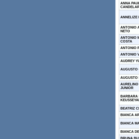
ANNA PAU
CANDELAR
ANNELIZE 
ANTONIO 
NETO
ANTONIO 
COSTA
ANTONIO 
ANTONIO V
AUDREY Y
AUGUSTO
AUGUSTO 
AURELINO
JUNIOR
BARBARA
KEUSSEYA
BEATRIZ C
BIANCA A
BIANCA M
BIANCA D
BRUNA BU