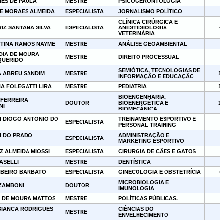
MES DE PAULA
MESTRE
PSICOGERONTOLOGIA
E MORAES ALMEIDA
ESPECIALISTA
JORNALISMO POLÍTICO
CLÍNICA CIRÚRGICA E
IZ SANTANA SILVA
ESPECIALISTA
ANESTESIOLOGIA
VETERINÁRIA
STINA RAMOS NAYME
MESTRE
ANÁLISE GEOAMBIENTAL
DIA DE MOURA
MESTRE
DIREITO PROCESSUAL
 QUERIDO
SEMIÓTICA, TECNOLOGIAS DE
A ABREU SANDIM
MESTRE
INFORMAÇÃO E EDUCAÇÃO
A FOLEGATTI LIRA
MESTRE
PEDIATRIA
BIOENGENHARIA,
 FERREIRA
DOUTOR
BIOENERGÉTICA E
NI
BIOMECÂNICA
 DIOGO ANTONIO DO
TREINAMENTO ESPORTIVO E
ESPECIALISTA
PERSONAL TRAINING
 DO PRADO
ADMINISTRAÇÃO E
ESPECIALISTA
MARKETING ESPORTIVO
Z ALMEIDA MIOSSI
ESPECIALISTA
CIRURGIA DE CÃES E GATOS
ASELLI
MESTRE
DENTÍSTICA
IBEIRO BARBATO
ESPECIALISTA
GINECOLOGIA E OBSTETRÍCIA
MICROBIOLOGIA E
ZAMBONI
DOUTOR
IMUNOLOGIA
 DE MOURA MATTOS
MESTRE
POLÍTICAS PÚBLICAS.
 BIANCA RODRIGUES
CIÊNCIAS DO
MESTRE
ENVELHECIMENTO