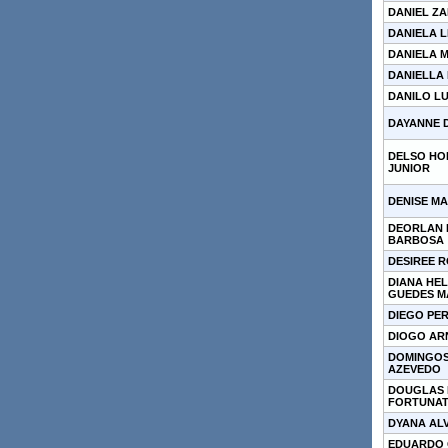
DANIEL Z
DANIELA L
DANIELA 
DANIELLA
DANILO L
DAYANNE D
DELSO HO
JUNIOR
DENISE M
DEORLAN 
BARBOSA
DESIREE 
DIANA HEL
GUEDES 
DIEGO PER
DIOGO AR
DOMINGOS 
AZEVEDO
DOUGLAS 
FORTUNA
DYANA AL
EDUARDO