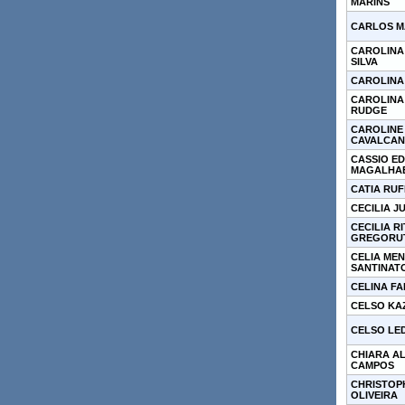
MARINS
CARLOS M
CAROLINA 
SILVA
CAROLINA
CAROLINA
RUDGE
CAROLINE 
CAVALCAN
CASSIO E
MAGALHA
CATIA RUF
CECILIA J
CECILIA R
GREGORUT
CELIA ME
SANTINAT
CELINA FA
CELSO KA
CELSO LE
CHIARA AL
CAMPOS
CHRISTOP
OLIVEIRA