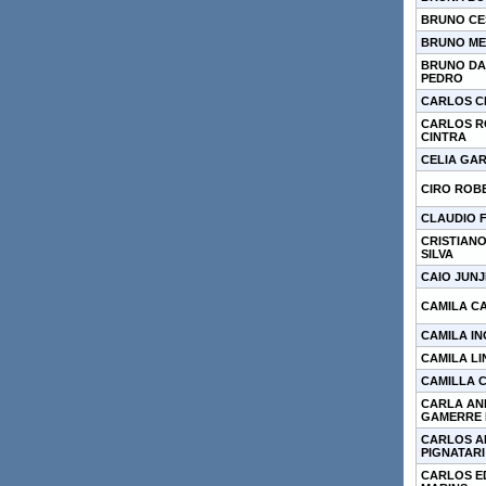
BRUNO CES
BRUNO ME
BRUNO DA
PEDRO
CARLOS C
CARLOS R
CINTRA
CELIA GA
CIRO ROB
CLAUDIO 
CRISTIAN
SILVA
CAIO JUNJ
CAMILA C
CAMILA IN
CAMILA L
CAMILLA 
CARLA AN
GAMERRE 
CARLOS A
PIGNATARI
CARLOS E