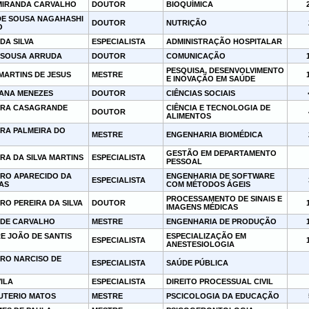
MIRANDA CARVALHO
DOUTOR
BIOQUÍMICA
DE SOUSA NAGAHASHI
DOUTOR
NUTRIÇÃO
O
DA SILVA
ESPECIALISTA
ADMINISTRAÇÃO HOSPITALAR
 SOUSA ARRUDA
DOUTOR
COMUNICAÇÃO
PESQUISA, DESENVOLVIMENTO
MARTINS DE JESUS
MESTRE
E INOVAÇÃO EM SAÚDE
ANA MENEZES
DOUTOR
CIÊNCIAS SOCIAIS
DRA CASAGRANDE
CIÊNCIA E TECNOLOGIA DE
DOUTOR
ALIMENTOS
RA PALMEIRA DO
MESTRE
ENGENHARIA BIOMÉDICA
GESTÃO EM DEPARTAMENTO
RA DA SILVA MARTINS
ESPECIALISTA
PESSOAL
RO APARECIDO DA
ENGENHARIA DE SOFTWARE
ESPECIALISTA
AS
COM MÉTODOS ÁGEIS
PROCESSAMENTO DE SINAIS E
O PEREIRA DA SILVA
DOUTOR
IMAGENS MÉDICAS
 DE CARVALHO
MESTRE
ENGENHARIA DE PRODUÇÃO
E JOÃO DE SANTIS
ESPECIALIZAÇÃO EM
ESPECIALISTA
ANESTESIOLOGIA
RO NARCISO DE
ESPECIALISTA
SAÚDE PÚBLICA
VILA
ESPECIALISTA
DIREITO PROCESSUAL CIVIL
EUTERIO MATOS
MESTRE
PSCICOLOGIA DA EDUCAÇÃO