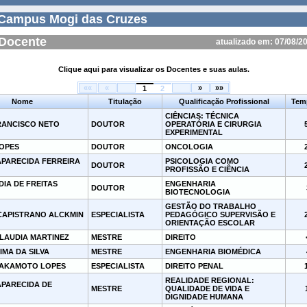
Campus Mogi das Cruzes
Docente
atualizado em: 07/08/2
Clique aqui para visualizar os Docentes e suas aulas.
««
«
»
»»
1
2
Nome
Titulação
Qualificação Profissional
Tem
CIÊNCIAS: TÉCNICA
RANCISCO NETO
DOUTOR
OPERATÓRIA E CIRURGIA
EXPERIMENTAL
OPES
DOUTOR
ONCOLOGIA
APARECIDA FERREIRA
PSICOLOGIA COMO
DOUTOR
PROFISSÃO E CIÊNCIA
IA DE FREITAS
ENGENHARIA
DOUTOR
BIOTECNOLOGIA
GESTÃO DO TRABALHO
CAPISTRANO ALCKMIN
ESPECIALISTA
PEDAGÓGICO SUPERVISÃO E
ORIENTAÇÃO ESCOLAR
CLAUDIA MARTINEZ
MESTRE
DIREITO
IMA DA SILVA
MESTRE
ENGENHARIA BIOMÉDICA
AKAMOTO LOPES
ESPECIALISTA
DIREITO PENAL
REALIDADE REGIONAL:
APARECIDA DE
MESTRE
QUALIDADE DE VIDA E
DIGNIDADE HUMANA