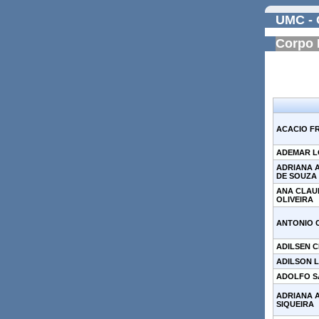
UMC - 
Corpo 
ACACIO F
ADEMAR L
ADRIANA 
DE SOUZA
ANA CLAUD
OLIVEIRA
ANTONIO 
ADILSEN 
ADILSON L
ADOLFO S
ADRIANA 
SIQUEIRA