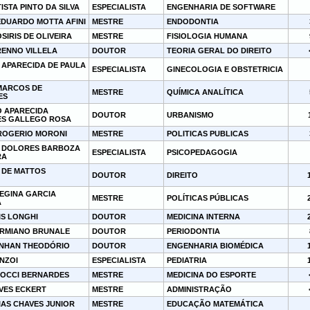
TISTA PINTO DA SILVA
ESPECIALISTA
ENGENHARIA DE SOFTWARE
EDUARDO MOTTA AFINI
MESTRE
ENDODONTIA
SIRIS DE OLIVEIRA
MESTRE
FISIOLOGIA HUMANA
RENNO VILLELA
DOUTOR
TEORIA GERAL DO DIREITO
 APARECIDA DE PAULA
ESPECIALISTA
GINECOLOGIA E OBSTETRICIA
MARCOS DE
MESTRE
QUÍMICA ANALÍTICA
ES
 APARECIDA
DOUTOR
URBANISMO
S GALLEGO ROSA
 ROGERIO MORONI
MESTRE
POLITICAS PUBLICAS
E DOLORES BARBOZA
ESPECIALISTA
PSICOPEDAGOGIA
RA
 DE MATTOS
DOUTOR
DIREITO
REGINA GARCIA
MESTRE
POLÍTICAS PÚBLICAS
A
IS LONGHI
DOUTOR
MEDICINA INTERNA
ERMIANO BRUNALE
DOUTOR
PERIODONTIA
ANHAN THEODÓRIO
DOUTOR
ENGENHARIA BIOMÉDICA
NZOI
ESPECIALISTA
PEDIATRIA
ROCCI BERNARDES
MESTRE
MEDICINA DO ESPORTE
LVES ECKERT
MESTRE
ADMINISTRAÇÃO
IAS CHAVES JUNIOR
MESTRE
EDUCAÇÃO MATEMÁTICA