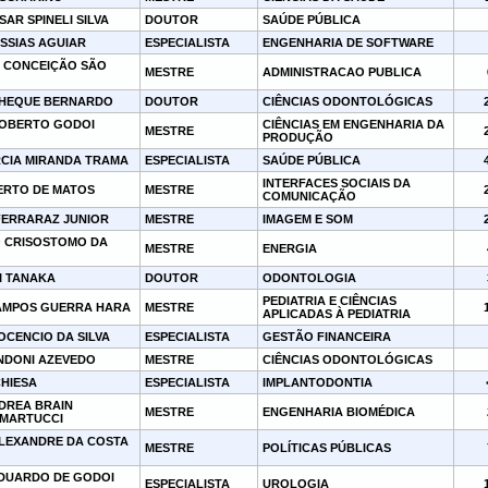
AR SPINELI SILVA
DOUTOR
SAÚDE PÚBLICA
SSIAS AGUIAR
ESPECIALISTA
ENGENHARIA DE SOFTWARE
 CONCEIÇÃO SÃO
MESTRE
ADMINISTRACAO PUBLICA
HEQUE BERNARDO
DOUTOR
CIÊNCIAS ODONTOLÓGICAS
OBERTO GODOI
CIÊNCIAS EM ENGENHARIA DA
MESTRE
PRODUÇÃO
RCIA MIRANDA TRAMA
ESPECIALISTA
SAÚDE PÚBLICA
INTERFACES SOCIAIS DA
ERTO DE MATOS
MESTRE
COMUNICAÇÃO
FERRARAZ JUNIOR
MESTRE
IMAGEM E SOM
O CRISOSTOMO DA
MESTRE
ENERGIA
I TANAKA
DOUTOR
ODONTOLOGIA
PEDIATRIA E CIÊNCIAS
AMPOS GUERRA HARA
MESTRE
APLICADAS À PEDIATRIA
OCENCIO DA SILVA
ESPECIALISTA
GESTÃO FINANCEIRA
INDONI AZEVEDO
MESTRE
CIÊNCIAS ODONTOLÓGICAS
CHIESA
ESPECIALISTA
IMPLANTODONTIA
DREA BRAIN
MESTRE
ENGENHARIA BIOMÉDICA
MARTUCCI
LEXANDRE DA COSTA
MESTRE
POLÍTICAS PÚBLICAS
DUARDO DE GODOI
ESPECIALISTA
UROLOGIA